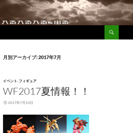
コ
ン
テ
ン
検
ツ
入る入る入る＆出る
索
へ
ス
キ
月別アーカイブ: 2017年7月
ッ
プ
イベント
,
フィギュア
WF2017夏情報！！
2017年7月23日