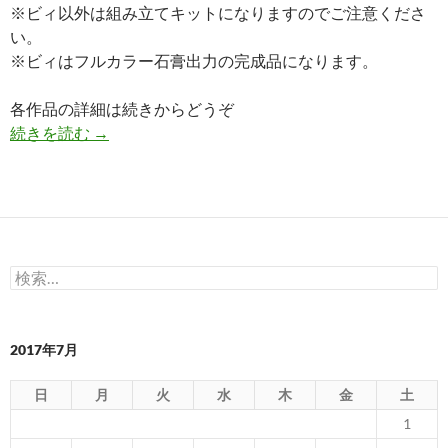
※ビィ以外は組み立てキットになりますのでご注意くださ
い。
※ビィはフルカラー石膏出力の完成品になります。
各作品の詳細は続きからどうぞ
WF2017夏情報！！
続きを読む
→
検
索:
2017年7月
日
月
火
水
木
金
土
1