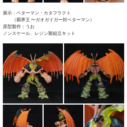
展示：ベターマン・カタフラクト
（覇界王 〜ガオガイガー対ベターマン）
原型製作：うお
ノンスケール、レジン製組立キット