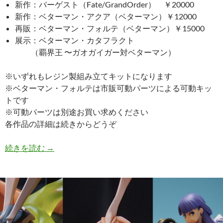
新作：バーゲスト（Fate/GrandOrder） ￥20000
新作：ベターマン・アクア（ベターマン）￥12000
再販：ベターマン・フォルテ（ベターマン）￥15000
展示：ベターマン・カタフラクト
（覇界王 〜ガオガイガー対ベターマン）
※いずれもレジン製組み立てキットになります
※ベターマン・フォルテは市販可動パーツによる可動キッ
トです
※可動パーツは別途お買い求めください
各作品の詳細は続きからどうぞ
WF2024冬情報！！
続きを読む
→