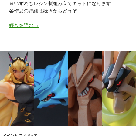
※いずれもレジン製組み立てキットになります
各作品の詳細は続きからどうぞ
WF2024夏情報！！
続きを読む
→
イベント
,
フィギュア