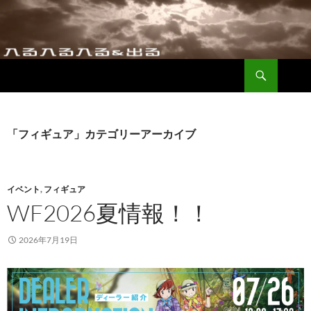
コ
ン
テ
ン
検
ツ
入る入る入る＆出る
索
へ
ス
キ
「フィギュア」カテゴリーアーカイブ
ッ
プ
イベント
,
フィギュア
WF2026夏情報！！
2026年7月19日