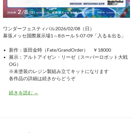
ワンダーフェスティバル2026/02/08（日）
幕張メッセ国際展示場1～8ホール 5-07-09「入る＆出る」
新作：坂田金時（Fate/GrandOrder） ￥18000
展示：アルトアイゼン・リーゼ（スーパーロボット大戦
OG）
※未塗装のレジン製組み立てキットになります
各作品の詳細は続きからどうぞ
WF2026冬情報！！
続きを読む
→